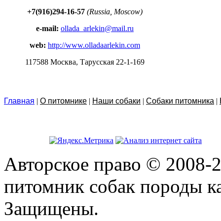
+7(916)294-16-57
(Russia, Moscow)
e-mail:
ollada_arlekin@mail.ru
web:
http://www.olladaarlekin.com
117588 Москва, Тарусская 22-1-169
Главная
|
О питомнике
|
Наши собаки
|
Собаки питомника
|
Авторское право © 2008-2
питомник собак породы ка
Защищены.