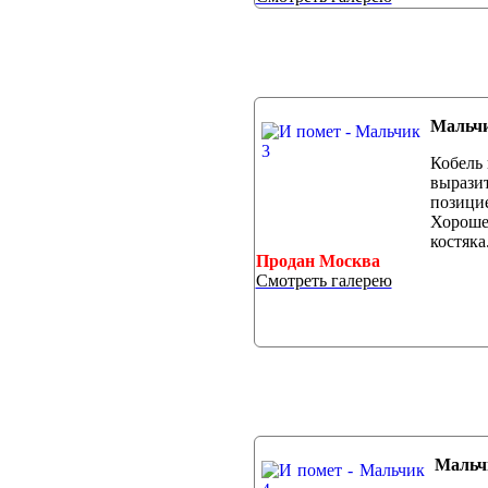
Мальчи
Кобель 
вырази
позици
Хороше
к
Продан Москва
Смотреть галерею
Мальч