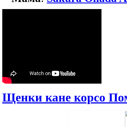
Щенки кане корсо По