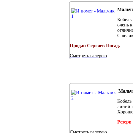
Мальчи
Кобель 
очень к
отлично
С велик
Продан Сергиев Посад.
Смотреть галерею
Мальч
Кобель 
линий 
Хорошег
Резерв
Смотреть галерею