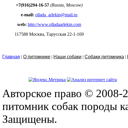
+7(916)294-16-57
(Russia, Moscow)
e-mail:
ollada_arlekin@mail.ru
web:
http://www.olladaarlekin.com
117588 Москва, Тарусская 22-1-169
Главная
|
О питомнике
|
Наши собаки
|
Собаки питомника
|
Авторское право © 2008-2
питомник собак породы ка
Защищены.