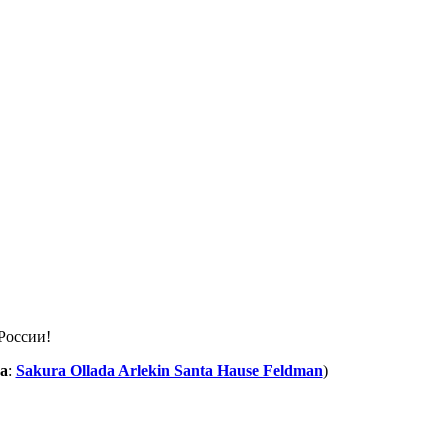
а
:
Sakura Ollada Arlekin Santa Hause Feldman
)