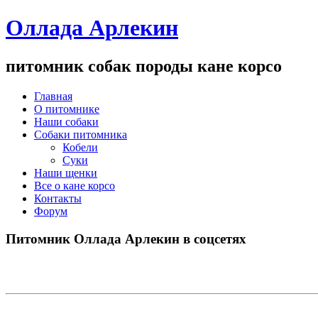
Оллада Арлекин
питомник собак породы кане корсо
Главная
О питомнике
Наши собаки
Собаки питомника
Кобели
Суки
Наши щенки
Все о кане корсо
Контакты
Форум
Питомник Оллада Арлекин в соцсетях