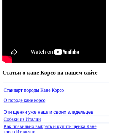
Статьи о кане Корсо на нашем сайте
Стандарт породы Кане Корсо
О породе кане корсо
Эти щенки уже нашли своих владельцев
Собаки из Италии
Как правильно выбрать и купить щенка Кане
корсо Итальяно