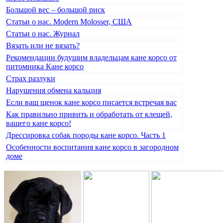
Большой вес – большой риск
Статьи о нас. Modern Molosser, США
Статьи о нас. Журнал
Вязать или не вязать?
Рекомендации будущим владельцам кане корсо от
питомника Кане корсо
Страх разлуки
Нарушения обмена кальция
Если ваш щенок кане корсо писается встречая вас
Как правильно привить и обработать от клещей,
вашего кане корсо!
Дрессировка собак породы кане корсо. Часть 1
Особенности воспитания кане корсо в загородном
доме