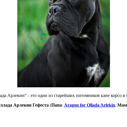
ллада Арлекин Гефеста
(
Папа
:
Aragon for Ollada Arlekin
.
Мам