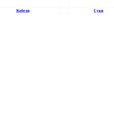
Кобели
Суки