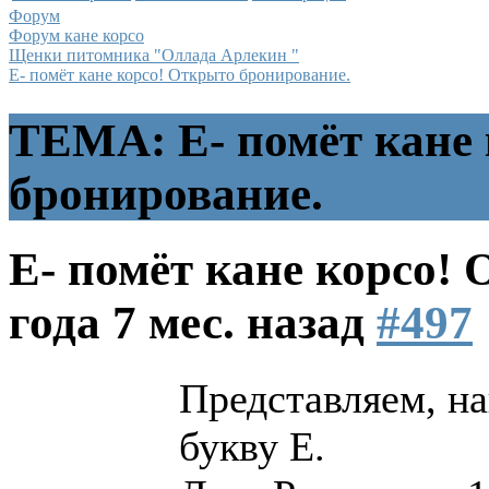
Форум
Форум кане корсо
Щенки питомника "Оллада Арлекин "
Е- помёт кане корсо! Открыто бронирование.
ТЕМА: Е- помёт кане
бронирование.
Е- помёт кане корсо!
года 7 мес. назад
#497
Представляем, н
букву Е.