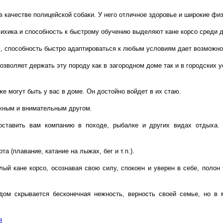
в качестве полицейской собаки. У него отличное здоровье и широкие фи
ихика и способность к быстрому обучению выделяют кане корсо среди д
 способность быстро адаптироваться к любым условиям дает возможност
озволяет держать эту породу как в загородном доме так и в городских 
е могут быть у вас в доме. Он достойно войдет в их стаю.
ежным и внимательным другом.
оставить вам компанию в походе, рыбалке и других видах отдыха. 
а (плавание, катание на лыжах, бег и т.п.).
лый кане корсо, осознавая свою силу, спокоен и уверен в себе, полон 
дом скрывается бесконечная нежность, верность своей семье, но в
я