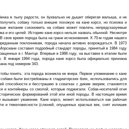
бенка в пылу радости, он буквально не дышит оберегая малыша, и не
получить собаку только внешне похожую на кане корсо, но психика и
ваше желание сэкономить на собаке может повлечь непредсказуемые
ка и его целей. Историю кане корсо нельзя назвать обычной. Несмотря
В свое время порода была на грани исчезновения. К 70-м годам нашего
реданным поклонникам, порода начала активно возрождаться. В 1973
Морсиани составил подробный стандарт породы, принятый в 1984 году
ащенных в г. Мантце. Впервые в 1988 году, на выставке в италии были
у. В январе 1994 года, порода кане корсо была официально признана
ана под номером 343.
тобы понять: эта порода возникла не вчера. Первое упоминание о кане
 собаки были востребованы в гладиаторских боях, использовались для
оей способности и бесстрашию в схватках с диким зверем, становятся
и и контейнеры со смолой, которые поджигали. Собак-носителей огня
исторических формирований этой или иной породы. В настоящее время
 вызывает уважение. Кане корсо, может использоваться как рабочая
сти и тяжеловесности (слюней, опущенных красных век, снят излишек