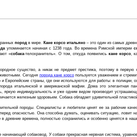
охранных
пород
в мире.
Кане
корсо
итальяно
– это один из самых древ
ода
упоминается начиная с 1238 года. Во времена Римской империи
с
вают «
собака
-телохранитель». О том, откуда появились
кане
корсо
, 
родное существо, а никак не предмет престижа, поэтому в первую о
 животными. Сегодня
порода кане корсо
пользуется уважением и стремит
 и Европейские страны, где они используются для работы: в полиции, 
 порода итальянской и американской мафии. Дома это элегантная пан
щь, яркую индивидуальность и уже одним видом производит устрашающе
ичается железным здоровьем. Собака обладает удивительной пластикой,
ительной породы. Специалисты и любители ценят ее за рабочие качес
т перед опасностью. Она способна думать, оценивать ситуацию, ловит 
 в древние времена, полностью сохранились и особенно ценятся в наши
е начинающий собаковод. У собаки прекрасная нервная система, уравно