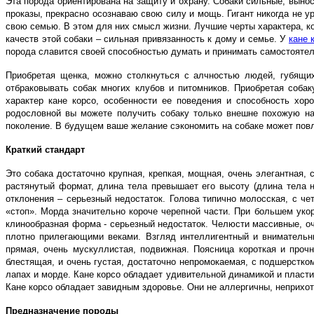
Эта порода ориентирована на защиту и охрану. Собаки сильные, выно
проказы, прекрасно осознаваю свою силу и мощь. Гигант никогда не у
свою семью. В этом для них смысл жизни. Лучшие черты характера, к
качеств этой собаки – сильная привязанность к дому и семье. У
кане 
порода славится своей способностью думать и принимать самостоятел
Приобретая щенка, можно столкнуться с алчностью людей, губящи
отбраковывать собак многих клубов и питомников. Приобретая соба
характер кане корсо, особенности ее поведения и способность хо
родословной вы можете получить собаку только внешне похожую на 
поколение. В будущем ваше желание сэкономить на собаке может пов
Краткий стандарт
Это собака достаточно крупная, крепкая, мощная, очень элегантная
растянутый формат, длина тела превышает его высоту (длина тела на
отклонения – серьезный недостаток. Голова типично молосская, с ч
«стоп». Морда значительно короче черепной части. При большем ук
клинообразная форма - серьезный недостаток. Челюсти массивные, оч
плотно прилегающими веками. Взгляд интеллигентный и внимательн
прямая, очень мускуллистая, подвижная. Поясница короткая и проч
блестящая, и очень густая, достаточно непромокаемая, с подшерстко
лапах и морде. Кане корсо обладает удивительной динамикой и плас
Кане корсо обладает завидным здоровье. Они не аллергичны, неприхот
Предназначение породы