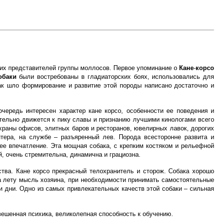
них представителей группы моллосов. Первое упоминание о
Кане
-
корсо
обаки
были востребованы в гладиаторских боях, использовались для
как шло формирование и развитие этой породы написано достаточно и
чередь интересен характер кане корсо, особенности ее поведения и
ельно движется к пику славы и признанию лучшими кинологами всего
охраны офисов, элитных баров и ресторанов, ювелирных лавок, дорогих
тера, на службе – разъяренный лев. Порода всесторонне развита и
е впечатление. Эта мощная собака, с крепким костяком и рельефной
 очень стремительна, динамична и грациозна.
тва. Кане корсо прекрасный телохранитель и сторож. Собака хорошо
на лету мысль хозяина, при необходимости принимать самостоятельные
 дни. Одно из самых привлекательных качеств этой собаки – сильная
вешенная психика, великолепная способность к обучению.