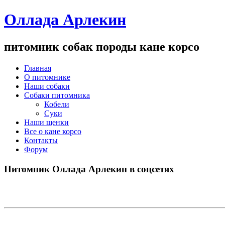
Оллада Арлекин
питомник собак породы кане корсо
Главная
О питомнике
Наши собаки
Собаки питомника
Кобели
Суки
Наши щенки
Все о кане корсо
Контакты
Форум
Питомник Оллада Арлекин в соцсетях