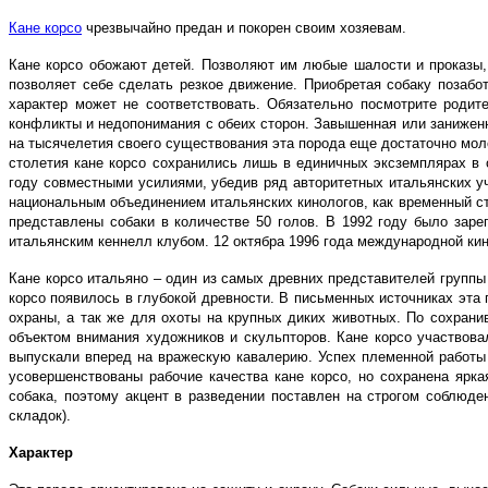
Кане корсо
чрезвычайно предан и покорен своим хозяевам.
Кане корсо обожают детей. Позволяют им любые шалости и проказы, 
позволяет себе сделать резкое движение. Приобретая собаку позабо
характер может не соответствовать. Обязательно посмотрите роди
конфликты и недопонимания с обеих сторон. Завышенная или заниженна
на тысячелетия своего существования эта порода еще достаточно моло
столетия кане корсо сохранились лишь в единичных эксземплярах в
году совместными усилиями, убедив ряд авторитетных итальянских у
национальным объединением итальянских кинологов, как временный ста
представлены собаки в количестве 50 голов. В 1992 году было заре
итальянским кеннелл клубом. 12 октябра 1996 года международной к
Кане корсо итальяно – один из самых древних представителей группы 
корсо появилось в глубокой древности. В письменных источниках эта
охраны, а так же для охоты на крупных диких животных. По сохран
объектом внимания художников и скульпторов. Кане корсо участвова
выпускали вперед на вражескую кавалерию. Успех племенной работы 
усовершенствованы рабочие качества кане корсо, но сохранена ярк
собака, поэтому акцент в разведении поставлен на строгом соблюде
складок).
Характер