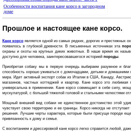
Особенности воспитания кане корсо в загородном
доме
Прошлое и настоящее
кане корсо.
Кане корсо
является одной из самых редких, дорогих и престижных 
появилось в глубокой древности. В письменных источниках эта
пор
охраны и охоты на крупных диких животных. В наше время их назы
доступно для человека, заинтересовавшегося историей
породы
.
Приобретая собаку мы в первую очередь выбираем разумное и благо
способность хорошо уживаться с домочадцами, детьми и домашними
мира. Идет активный экспорт собак из Италии в США, Канаду, Австрию
магазинов, частных коттеджей и квартир. Кане корсо это любимая
универсальна в применении. Кане корсо совмещает в себе силу, мо
мускулатурой, с большой тяжелой головой и стальными челюстями отл
Мощный внешний вид собаки не единственное достоинство этой удив
чувствует свою территорию и ее границы. Корсо никогда не отступае
решения. Лучшие черты характера, которые были присуще породе еще
привязанность к дому и семье.
С воспитанием и дрессировкой кане корсо легко справится любой, даж