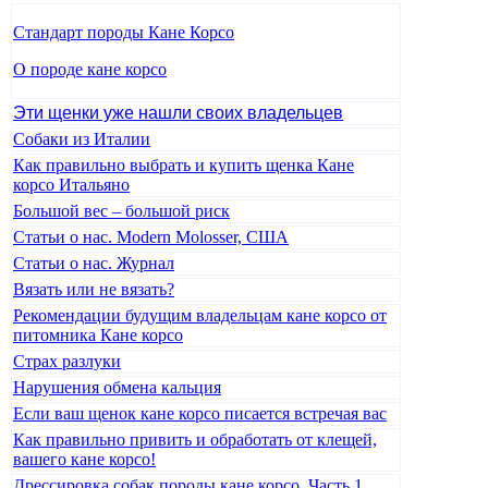
Стандарт породы Кане Корсо
О породе кане корсо
Эти щенки уже нашли своих владельцев
Собаки из Италии
Как правильно выбрать и купить щенка Кане
корсо Итальяно
Большой вес – большой риск
Статьи о нас. Modern Molosser, США
Статьи о нас. Журнал
Вязать или не вязать?
Рекомендации будущим владельцам кане корсо от
питомника Кане корсо
Страх разлуки
Нарушения обмена кальция
Если ваш щенок кане корсо писается встречая вас
Как правильно привить и обработать от клещей,
вашего кане корсо!
Дрессировка собак породы кане корсо. Часть 1