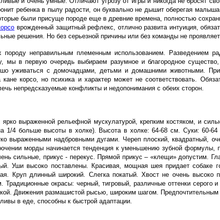
сливые и очень умные. Отличают угрозу от игры и никогда не бросят св
ронит ребенка в пылу радости, он буквально не дышит оберегая малыша
оторые были присуще породе еще в древние времена, полностью сохран
корсо
врожденный защитный рефлекс, отлично развита интуиция, обязат
ьные решения. Но без серьезной причины или без команды не проявляет
х породу неправильным племенным использованием. Разведением ради
ку, мы в первую очередь выбираем разумное и благородное существо,
рошо уживаться с домочадцами, детьми и домашними животными. Приоб
кане корсо, но психика и характер может не соответствовать. Обяз
лечь непредсказуемые конфликты и недопонимания с обеих сторон.
, с ярко выраженной рельефной мускулатурой, крепким костяком, и сил
 1/4 больше высоты в холке). Высота в холке: 64-68 см. Суки: 60-64
етко выраженными надбровными дугами. Череп плоский, квадратный, оч
орочении морды начинается тенденция к уменьшению зубной формулы, 
ень сильные, прикус - перекус. Прямой прикус – «клещи» допустим. Гл
ый. Уши высоко поставлены. Красивая, мощная шея придает собаке г
ная. Круп длинный широкий. Слегка покатый. Хвост не очень высоко п
м. Традиционные окрасы: черный, тигровый, различные оттенки серого и
тикой. Движения размашистой рысью, широким шагом. Предпочтительным 
ливы в еде, способны к быстрой адаптации.