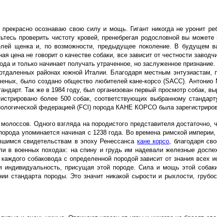
прекрасно осознаваю свою силу и мощь. Гигант никогда не уронит ре
тьтесь проверить чистоту кровей, пренебрегая родословной вы можете 
телей щенка и, по возможности, предыдущее поколение. В будущем 
я цена не говорит о качестве собаки, все зависит от честности заводчи
да и только начинает получать утраченное, но заслуженное признание. 
 отдаленных районах южной Италии. Благодаря местным энтузиастам, п
ченых, было создано общество любителей кане-корсо (SACC). Антонио 
ндарт. Так же в 1984 году, был организован первый просмотр собак, выр
гистрировано более 500 собак, соответствующих выбранному стандарт
инологической федерацией (FCI) порода КАНЕ КОРСО была зарегистриров
молоссов. Одного взгляда на породистого представителя достаточно, ч
 порода упоминается начиная с 1238 года. Во времена римской империи,
ившимся свидетельствам в эпоху Ренессанса
кане корсо
, благодаря св
ли в военных походах: на спину и грудь им надевали железные доспех
каждого собаковода с определенной породой зависит от знания всех 
ая индивидуальность, присущая этой породе. Сила и мощь этой собаки
нии стандарта породы. Это значит никакой сырости и рыхлости, грубо