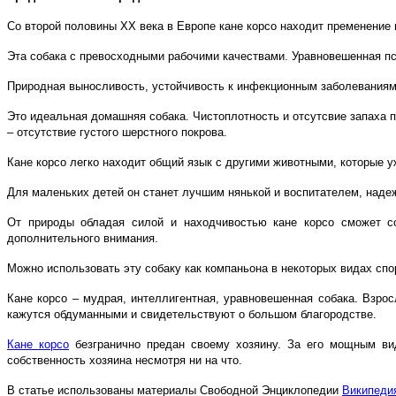
Со второй половины XX века в Европе кане корсо находит пременение 
Эта собака с превосходными рабочими качествами. Уравновешенная пс
Природная выносливость, устойчивость к инфекционным заболеваниям,
Это идеальная домашняя собака. Чистоплотность и отсутсвие запаха п
– отсутствие густого шерстного покрова.
Кане корсо легко находит общий язык с другими животными, которые уж
Для маленьких детей он станет лучшим нянькой и воспитателем, над
От природы обладая силой и находчивостью кане корсо сможет с
дополнительного внимания.
Можно использовать эту собаку как компаньона в некоторых видах спорт
Кане корсо – мудрая, интеллигентная, уравновешенная собака. Взрос
кажутся обдуманными и свидетельствуют о большом благородстве.
Кане корсо
безгранично предан своему хозяину. За его мощным ви
собственность хозяина несмотря ни на что.
В статье использованы материалы Свободной Энциклопедии
Википеди