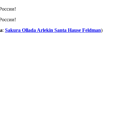
а
:
Sakura Ollada Arlekin Santa Hause Feldman
)