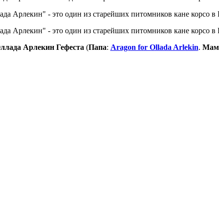
ллада Арлекин Гефеста
(
Папа
:
Aragon for Ollada Arlekin
.
Мам